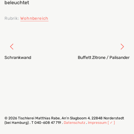
beleuchtet
Rubrik:
Wohnbereich
L
R
Schrankwand
Buffett Zitrone / Palisander
© 2026 Tischlerei Matthias Rabe, An’n Slagboom 4, 22848 Norderstedt
(bei Hamburg) . T 040-608 47 719 .
Datenschutz
.
Impressum [ ✓ ]